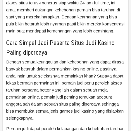
akses situs terus-menerus siap waktu 24 jam full time, ini
amat memberi dukungan kehebohan pemain bisa taruhan di
saat yang mereka harapkan. Dengan keamanan yang bisa
pula bikin betaruh lebih nyaman pasti bikin mereka konsentrasi
main buat mendapati kemenangan yang lebih gemintang.
Cara Simpel Jadi Peserta Situs Judi Kasino
Paling dipercaya
Dengan semua keunggulan dan kehebohan yang dapat dirasa
banyak betaruh dalam permainkan kasino online, pastinya
anda ingin untuk selekasnya memainkan khan? Supaya dapat
lekas bermain permainan ini, pemain judi perlu peroleh akses
taruhan bersama bettor yang lain dalam sebuah meja
permainan online. pemain judi penting temukan account
anggota sah dalam sebuah situs paling dipercaya sehingga
bisa membuka semua jenis games judi kasino yang disiapkan
selengkapnya.
Pemain judi dapat peroleh kelapangan dan kehebohan taruhan