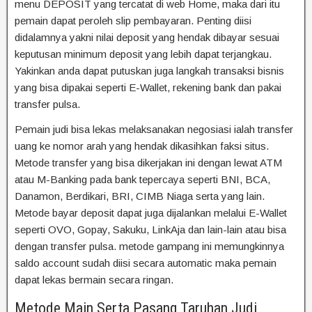
menu DEPOSIT yang tercatat di web Home, maka dari itu
pemain dapat peroleh slip pembayaran. Penting diisi
didalamnya yakni nilai deposit yang hendak dibayar sesuai
keputusan minimum deposit yang lebih dapat terjangkau.
Yakinkan anda dapat putuskan juga langkah transaksi bisnis
yang bisa dipakai seperti E-Wallet, rekening bank dan pakai
transfer pulsa.
Pemain judi bisa lekas melaksanakan negosiasi ialah transfer
uang ke nomor arah yang hendak dikasihkan faksi situs.
Metode transfer yang bisa dikerjakan ini dengan lewat ATM
atau M-Banking pada bank tepercaya seperti BNI, BCA,
Danamon, Berdikari, BRI, CIMB Niaga serta yang lain.
Metode bayar deposit dapat juga dijalankan melalui E-Wallet
seperti OVO, Gopay, Sakuku, LinkAja dan lain-lain atau bisa
dengan transfer pulsa. metode gampang ini memungkinnya
saldo account sudah diisi secara automatic maka pemain
dapat lekas bermain secara ringan.
Metode Main Serta Pasang Taruhan Judi