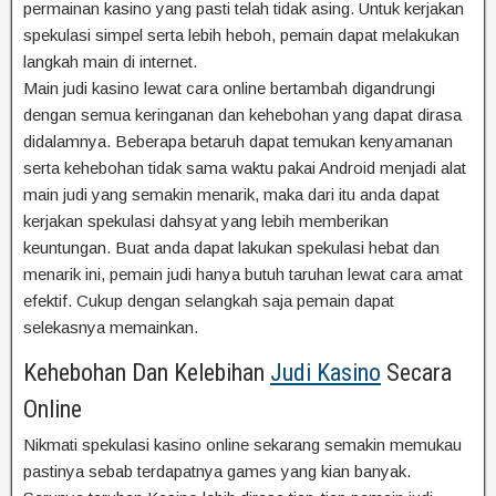
permainan kasino yang pasti telah tidak asing. Untuk kerjakan
spekulasi simpel serta lebih heboh, pemain dapat melakukan
langkah main di internet.
Main judi kasino lewat cara online bertambah digandrungi
dengan semua keringanan dan kehebohan yang dapat dirasa
didalamnya. Beberapa betaruh dapat temukan kenyamanan
serta kehebohan tidak sama waktu pakai Android menjadi alat
main judi yang semakin menarik, maka dari itu anda dapat
kerjakan spekulasi dahsyat yang lebih memberikan
keuntungan. Buat anda dapat lakukan spekulasi hebat dan
menarik ini, pemain judi hanya butuh taruhan lewat cara amat
efektif. Cukup dengan selangkah saja pemain dapat
selekasnya memainkan.
Kehebohan Dan Kelebihan
Judi Kasino
Secara
Online
Nikmati spekulasi kasino online sekarang semakin memukau
pastinya sebab terdapatnya games yang kian banyak.