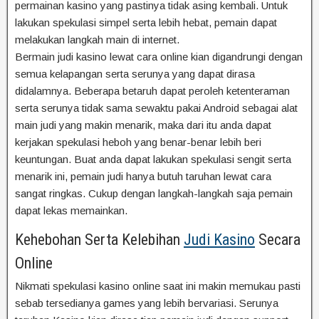
permainan kasino yang pastinya tidak asing kembali. Untuk
lakukan spekulasi simpel serta lebih hebat, pemain dapat
melakukan langkah main di internet.
Bermain judi kasino lewat cara online kian digandrungi dengan
semua kelapangan serta serunya yang dapat dirasa
didalamnya. Beberapa betaruh dapat peroleh ketenteraman
serta serunya tidak sama sewaktu pakai Android sebagai alat
main judi yang makin menarik, maka dari itu anda dapat
kerjakan spekulasi heboh yang benar-benar lebih beri
keuntungan. Buat anda dapat lakukan spekulasi sengit serta
menarik ini, pemain judi hanya butuh taruhan lewat cara
sangat ringkas. Cukup dengan langkah-langkah saja pemain
dapat lekas memainkan.
Kehebohan Serta Kelebihan
Judi Kasino
Secara
Online
Nikmati spekulasi kasino online saat ini makin memukau pasti
sebab tersedianya games yang lebih bervariasi. Serunya